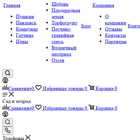
Щебень
Главная
Компания
Плодородная
Пушкин
земля
О
Павловск
Торфогрунт
компании
Блог
Конт
Коммунар
Песчано-
Отзывы
Гатчина
гравийная
Контакты
Цены
смесь
Партнеры
Вторичный
материал
Отсев
Сравнение
0
Избранные товары
0
Корзина
0
Сад и огород
Сравнение
0
Избранные товары
0
Корзина
0
Телефоны