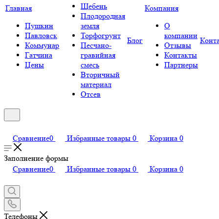
Щебень
Главная
Компания
Плодородная
Пушкин
земля
О
Павловск
Торфогрунт
компании
Блог
Конт
Коммунар
Песчано-
Отзывы
Гатчина
гравийная
Контакты
Цены
смесь
Партнеры
Вторичный
материал
Отсев
Сравнение
0
Избранные товары
0
Корзина
0
Заполнение формы
Сравнение
0
Избранные товары
0
Корзина
0
Телефоны